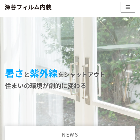
コ
ン
テ
ン
ツ
へ
ス
暑さ
紫外線
キ
と
をシャットアウト
ッ
住まいの環境が劇的に変わる
プ
NEWS