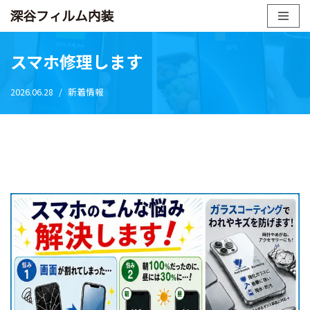
ホーム
»
スマホ修理します
コ
ン
スマホ修理します
テ
ン
2026.06.28
新着情報
ツ
へ
ス
キ
ッ
プ