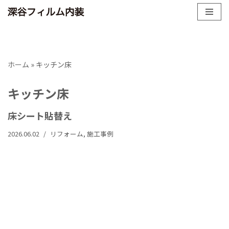
コ
ン
テ
ホーム
»
キッチン床
ン
ツ
キッチン床
へ
ス
床シート貼替え
キ
ッ
2026.06.02
リフォーム
,
施工事例
プ