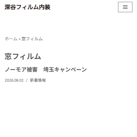
コ
ン
テ
ホーム
»
窓フィルム
ン
ツ
窓フィルム
へ
ス
ノーモア被害 埼玉キャンペーン
キ
ッ
2026.06.02
新着情報
プ